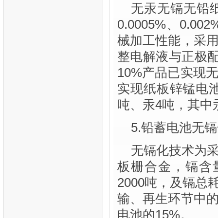
无汞无镉无铅
0.0005%、0.
械加工性能，采
整电解液与正极配
10%产品已实现
实现纸板锌锰电池
吨、汞4吨，其中
5.铅蓄电池无
无镉化技术为
板栅合金，镉含量
2000吨，及镉
输、再生环节中
电池的15%。