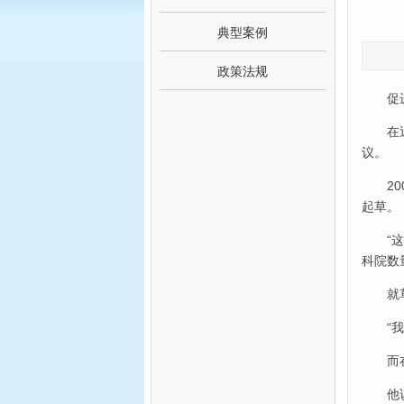
典型案例
政策法规
促
在
议。
2
起草。
“
科院数
就
“
而
他