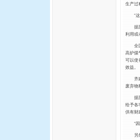
生产过
“
据
利用或
全
高炉煤
可以使
效益。
齐
废弃物
据
给予各
供有财
“
另