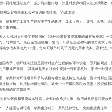
程中要杜绝违法生产，减少污染物排放，并且对废弃物要依法加以回收、
这些规定旨在降低社会对资源的依赖性。”齐建国称。
悉，草案规定工业生产过程中产生的废渣、废水（液）、废气、余热、余
者再生利用。
国人大网14日刊登了齐建国的《循环经济是节能减排的最有效模式》一
气、转炉煤气、余压余热回收用于发电，可满足企业40%的电力需求，
得吨水成本降低约1.2元，每年可以节约几千万元的用水成本。高炉渣
建国表示，循环经济法就是要针对生产过程的各环节设定一系列的规范，
利用形成产业链。“其实就是要在社会中安排一种科学机制，形成一种范式
悉，草案针对环保项目和节能项目专项资金扶持也有规定，要求对那些国
项扶持措施。如抵扣增值进项税、减免企业所得税等税收优惠；投资倾斜
政贴息的优惠贷款等。
因为有些环保和节能成本过高，企业独自承担过重，政府就从贴息和税收政
外，齐建国告诉记者，草案也形成了一系列法律责任，比如排放责任等，