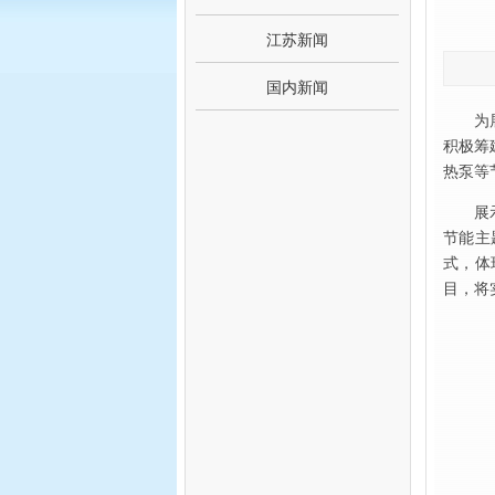
江苏新闻
国内新闻
为
积极筹
热泵等
展
节能主
式，体
目，将