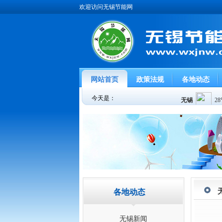
欢迎访问无锡节能网
网站首页
政策法规
各地动态
今天是：
各地动态
无锡新闻