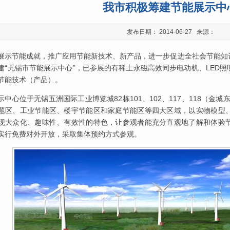
我市积极筹建节能展示中
发布日期： 2014-06-27 来源：
展示节能成就，推广应用节能新技术、新产品，进一步促进全社会节能知
建“无锡市节能展示中心”，已参展的有稀土永磁高效同步电动机、LED
节能技术（产品）。
示中心位于无锡五洲国际工业博览城82栋101、102、117、118（金城
题区、工业节能区、楼宇节能区和家庭节能区等四大区域，以实物模型
现大众化、趣味性、有效性的特色，让参观者能充分直观地了解和体验
实行免费对外开放，采取集体预约方式参观。