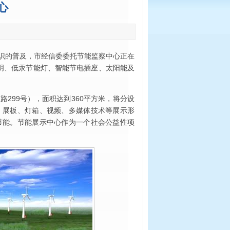
心
识的普及，市经信委委托节能监察中心正在
照明、低汞节能灯、智能节电插座、太阳能及
东路299号），面积达到360平方米，将分设
、展板、灯箱、视频、多媒体技术等展示形
节能。节能展示中心作为一个社会公益性项