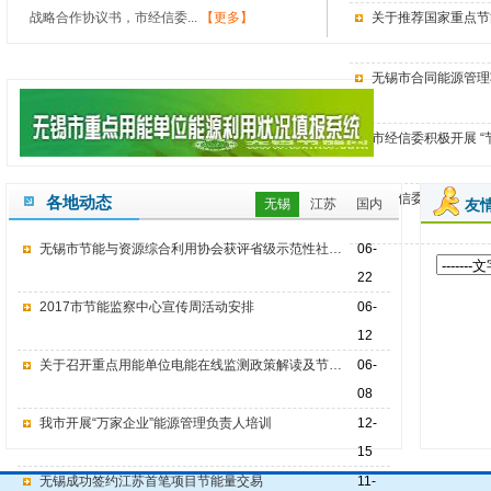
战略合作协议书，市经信委...
【更多】
关于推荐国家重点节
无锡市合同能源管理项
市经信委积极开展 
市经信委举办2013
各地动态
无锡
江苏
国内
友
无锡市节能与资源综合利用协会获评省级示范性社会组织
06-
22
2017市节能监察中心宣传周活动安排
06-
12
关于召开重点用能单位电能在线监测政策解读及节能技术宣介会...
06-
08
我市开展“万家企业”能源管理负责人培训
12-
15
无锡成功签约江苏首笔项目节能量交易
11-