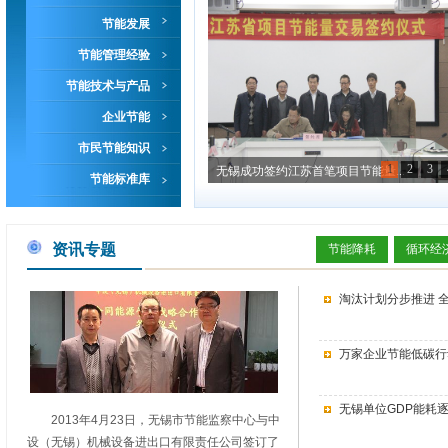
节能发展
节能管理经验
节能技术与产品
企业节能
市民节能知识
1
2
3
无锡成功签约江苏首笔项目节能量...
节能标准库
资讯专题
节能降耗
循环经
淘汰计划分步推进 
万家企业节能低碳行
无锡单位GDP能耗
2013年4月23日，无锡市节能监察中心与中
设（无锡）机械设备进出口有限责任公司签订了